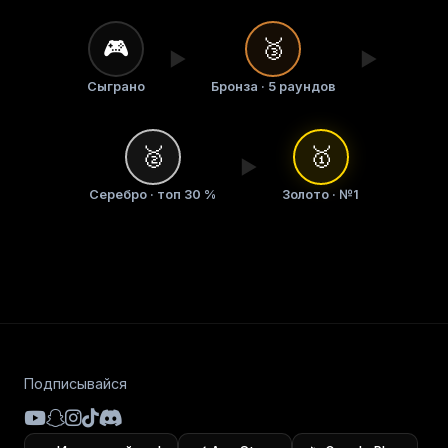
🎮
🥉
▶
▶
Сыграно
Бронза · 5 раундов
🥈
🥇
▶
Серебро · топ 30 %
Золото · №1
Подписывайся