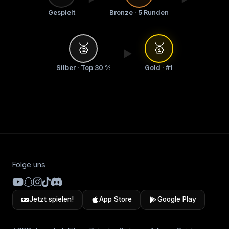
Gespielt
Bronze · 5 Runden
🥈
🥇
▶
Silber · Top 30 %
Gold · #1
Folge uns
Jetzt spielen!
App Store
Google Play