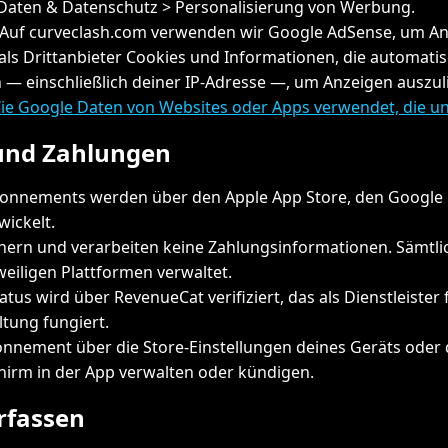
 Daten & Datenschutz > Personalisierung von Werbung.
Auf curveclash.com verwenden wir Google AdSense, um An
ls Drittanbieter Cookies und Informationen, die automati
 — einschließlich deiner IP-Adresse —, um Anzeigen auszul
ie Google Daten von Websites oder Apps verwendet, die un
nd Zahlungen
onnements werden über den Apple App Store, den Google P
wickelt.
chern und verarbeiten keine Zahlungsinformationen. Sämtl
eiligen Plattformen verwaltet.
s wird über RevenueCat verifiziert, das als Dienstleister 
ung fungiert.
nnement über die Store-Einstellungen deines Geräts oder
irm in der App verwalten oder kündigen.
rfassen