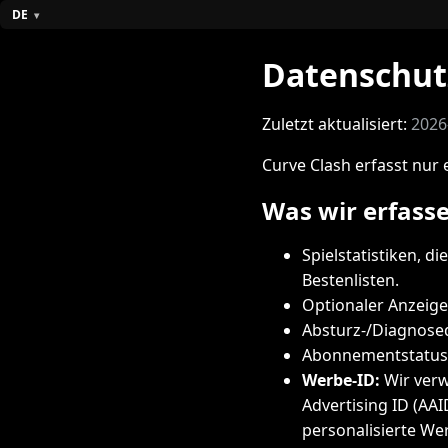
DE
Datenschut
Zuletzt aktualisiert:
2026
Curve Clash erfasst nur 
Was wir erfass
Spielstatistiken, di
Bestenlisten.
Optionaler Anzeige
Absturz-/Diagnosed
Abonnementstatus (
Werbe-ID:
Wir ver
Advertising ID (AA
personalisierte We