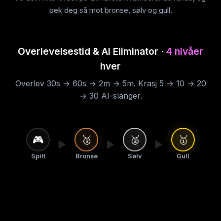
pek deg så mot bronse, sølv og gull.
Overlevelsestid & AI Eliminator ·
4 nivåer
hver
Overlev 30s → 60s → 2m → 5m. Krasj 5 → 10 → 20
→ 30 AI-slanger.
🎮
🥉
🥈
🥇
▶
▶
▶
Spilt
Bronse
Sølv
Gull