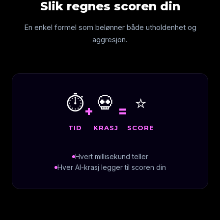
Slik regnes scoren din
En enkel formel som belønner både utholdenhet og
aggresjon.
⏱️
💀
⭐
+
=
TID
KRASJ
SCORE
Hvert millisekund teller
Hver AI-krasj legger til scoren din