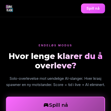
Spill nå
ENDELØS MODUS
Hvor lenge klarer du å
overleve?
Solo-overlevelse mot uendelige AI-slanger. Hver krasj
spawner en ny motstander. Score = tid i live + AI eliminert.
sports_esports
Spill nå