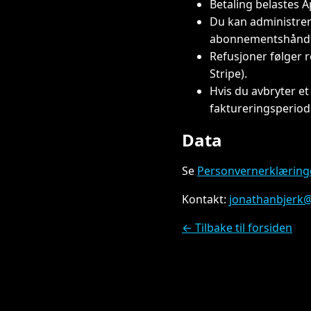
Betaling belastes A
Du kan administrer
abonnementshåndt
Refusjoner følger r
Stripe).
Hvis du avbryter et
faktureringsperiod
Data
Se
Personvernerklæring
Kontakt:
jonathanbjerk
← Tilbake til forsiden