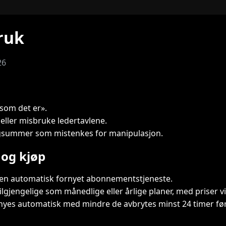
bruk
26
«som det er».
 eller misbruke ledertavlene.
ngsummer som mistenkes for manipulasjon.
og kjøp
 en automatisk fornyet abonnementstjeneste.
gjengelige som månedlige eller årlige planer, med priser vi
es automatisk med mindre de avbrytes minst 24 timer før 