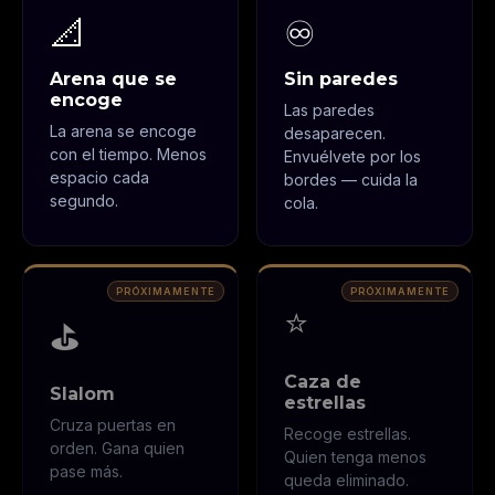
📐
♾️
Arena que se
Sin paredes
encoge
Las paredes
La arena se encoge
desaparecen.
con el tiempo. Menos
Envuélvete por los
espacio cada
bordes — cuida la
segundo.
cola.
⭐
⛳
Caza de
Slalom
estrellas
Cruza puertas en
Recoge estrellas.
orden. Gana quien
Quien tenga menos
pase más.
queda eliminado.