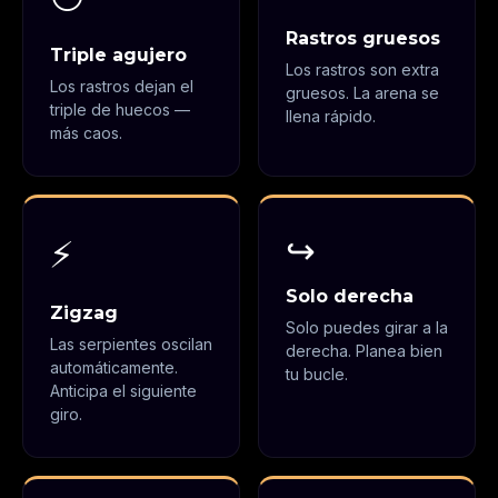
Rastros gruesos
Triple agujero
Los rastros son extra
Los rastros dejan el
gruesos. La arena se
triple de huecos —
llena rápido.
más caos.
↪️
⚡
Solo derecha
Zigzag
Solo puedes girar a la
Las serpientes oscilan
derecha. Planea bien
automáticamente.
tu bucle.
Anticipa el siguiente
giro.