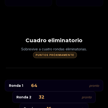
Cuadro eliminatorio
Sobrevive a cuatro rondas eliminatorias.
PUNTOS PRÓXIMAMENTE
SE PRESENTAN 64
JUGADORES
VELOCIDAD
64
Ronda 1
LENTO
pronto
HUECOS TRIPLES
32
Ronda 2
pronto
Ronda inicial
Cuartos de final