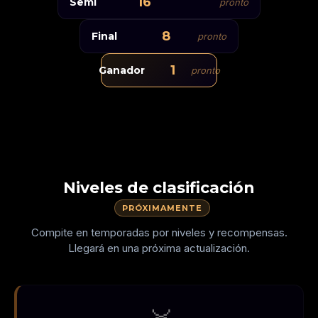
RASTRO GRUESO
16
Semi
Semifinal
pronto
Final
ZIGZAG
Un solo campeón
8
Final
pronto
SOLO DERECHA
1
Ganador
pronto
REDUCCIÓN
SIN PAREDES
VELOCIDAD
Niveles de clasificación
PRÓXIMAMENTE
Compite en temporadas por niveles y recompensas.
Llegará en una próxima actualización.