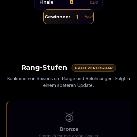
ZICKZACK
8
Finale
bald
NUR RECHTS
1
Gewinneer
bald
SCHRUMPFEND
OHNE WÄNDE
TEMPO
Rang-Stufen
BALD VERFÜGBAR
Konkurriere in Saisons um Ränge und Belohnungen. Folgt in
einem späteren Update.
🥉
Bronze
Startnivå for nye arena-Spieler.