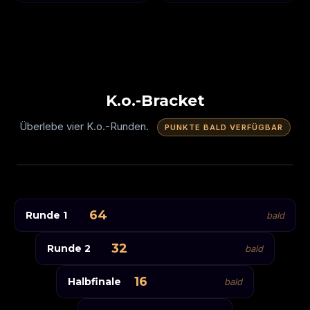
K.o.-Bracket
Überlebe vier K.o.-Runden.
PUNKTE BALD VERFÜGBAR
64 SPIELER STELLEN
AN
TEMPO
64
Runde 1
LANGSAM
bald
DREIFACH-LÜCKEN
32
Runde 2
bald
Auftaktrunde
Viertelfinale
DICKE SPUREN
16
Halbfinale
Halbfinale
bald
Finale
Ein Champion