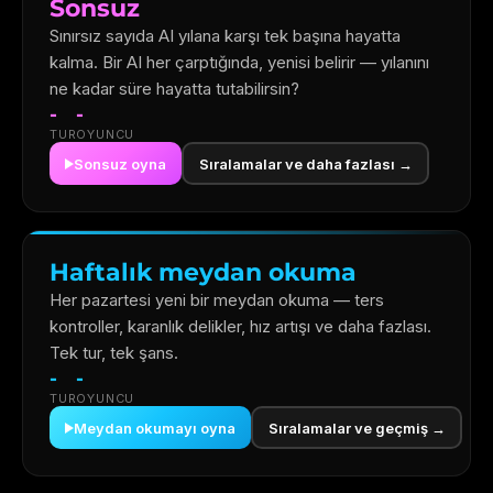
YAVAŞ
Sonsuz
Sınırsız sayıda AI yılana karşı tek başına hayatta
Açılış turu
ÜÇLÜ DELİK
kalma. Bir AI her çarptığında, yenisi belirir — yılanını
Çeyrek final
ne kadar süre hayatta tutabilirsin?
Yarı final
KALIN İZ
-
-
Final
TUR
OYUNCU
Tek kazanan
ZİGZAG
Sonsuz oyna
Sıralamalar ve daha fazlası →
SAĞA DÖNÜŞ
DARALAN
Haftalık meydan okuma
DUVARSIZ
Her pazartesi yeni bir meydan okuma — ters
kontroller, karanlık delikler, hız artışı ve daha fazlası.
HIZ
Tek tur, tek şans.
-
-
TUR
OYUNCU
Meydan okumayı oyna
Sıralamalar ve geçmiş →