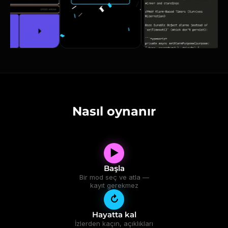
Nasıl oynanır
▶︎
Başla
Bir mod seç ve atla —
kayıt gerekmez
↻
Hayatta kal
İzlerden kaçın, açıklıkları