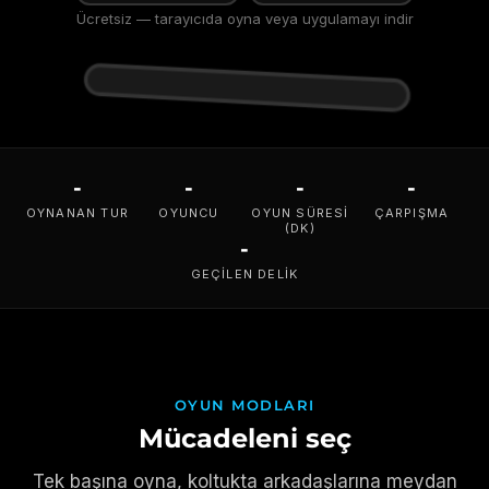
Ücretsiz — tarayıcıda oyna veya uygulamayı indir
-
-
-
-
OYNANAN TUR
OYUNCU
OYUN SÜRESI
ÇARPIŞMA
(DK)
-
GEÇILEN DELIK
OYUN MODLARI
Mücadeleni seç
Tek başına oyna, koltukta arkadaşlarına meydan