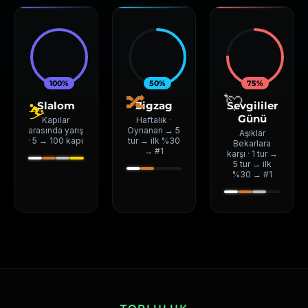
100%
50%
75%
🔀
💘
Slalom
Zigzag
Sevgililer
⛷️
Günü
Kapılar
Haftalık ·
arasında yarış
Oynanan → 5
Aşıklar
· 5 → 100 kapı
tur → ilk %30
Bekarlara
→ #1
karşı · 1 tur →
5 tur → ilk
%30 → #1