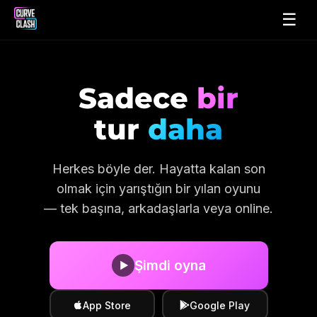
☰
Sadece
bir
tur
daha
Herkes böyle der. Hayatta kalan son
olmak için yarıştığın bir yılan oyunu
— tek başına, arkadaşlarla veya online.
Şimdi oyna
▶︎
App Store
Google Play