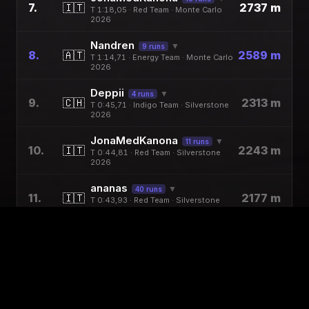
7.
🇮🇹
2737 m
T 1:18,05 · Red Team · Monte Carlo
2026
Nandren
▼
9 runs
8.
🇦🇹
2589 m
T 1:14,71 · Energy Team · Monte Carlo
2026
Deppii
▼
4 runs
9.
🇨🇭
2313 m
T 0:45,71 · Indigo Team · Silverstone
2026
JonaMedKanona
▼
11 runs
10.
🇮🇹
2243 m
T 0:44,81 · Red Team · Silverstone
2026
ananas
▼
40 runs
11.
🇮🇹
2177 m
T 0:43,93 · Red Team · Silverstone
2026
prime Benni am
▼
9 runs
12.
🇬🇧
2175 m
T 0:43,88 · Papaya Team · Silverstone
2026
Mouta
▼
8 runs
13.
🇫🇷
2159 m
T 1:04,61 · Blue Team · Monte Carlo
2026