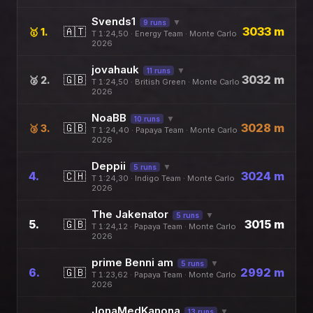
Svends1
▼
9 runs
🇦🇹
3033 m
🥇 1.
T 1:24,50 · Energy Team · Monte Carlo
2026
jovahauk
▼
11 runs
🇬🇧
3032 m
🥈 2.
T 1:24,50 · British Green · Monte Carlo
2026
NoaBB
▼
10 runs
🇬🇧
3028 m
🥉 3.
T 1:24,40 · Papaya Team · Monte Carlo
2026
Deppii
▼
5 runs
4.
🇨🇭
3024 m
T 1:24,30 · Indigo Team · Monte Carlo
2026
The Jakenator
▼
5 runs
5.
🇬🇧
3015 m
T 1:24,12 · Papaya Team · Monte Carlo
2026
prime Benni am
▼
5 runs
6.
🇬🇧
2992 m
T 1:23,62 · Papaya Team · Monte Carlo
2026
JonaMedKanona
▼
13 runs