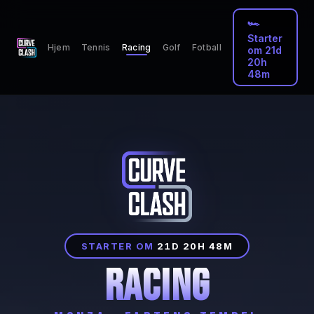
🏎️
Starter
🏆
Hjem
Tennis
Racing
Golf
Fotball
om 21d
20h
48m
STARTER OM
21D 20H 48M
🏁
RACING