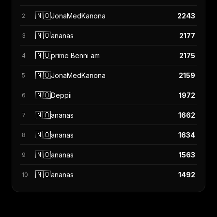
🇳🇴
JonaMedKanona
2243
2
🇳🇴
ananas
2177
3
🇳🇴
prime Benni am
2175
4
🇳🇴
JonaMedKanona
2159
5
🇳🇴
Deppii
1972
6
🇳🇴
ananas
1662
7
🇳🇴
ananas
1634
8
🇳🇴
ananas
1563
9
🇳🇴
ananas
1492
10