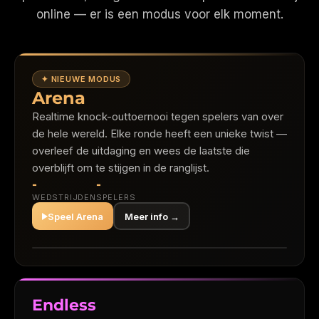
online — er is een modus voor elk moment.
✦ NIEUWE MODUS
Arena
Realtime knock-outtoernooi tegen spelers van over
de hele wereld. Elke ronde heeft een unieke twist —
overleef de uitdaging en wees de laatste die
overblijft om te stijgen in de ranglijst.
-
-
WEDSTRIJDEN
SPELERS
Speel Arena
Meer info →
64 SPELERS STARTEN
SNELHEID
LANGZAAM
Endless