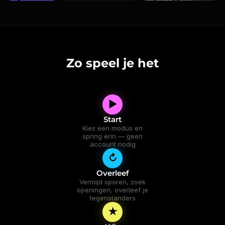
Zo speel je het
▶︎
Start
Kies een modus en
spring erin — geen
account nodig
↻
Overleef
Vermijd sporen, zoek
openingen, overleef je
tegenstanders
★