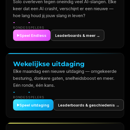
Solo overleven tegen oneindig veel AI-slangen. Elke
Openingsronde
DRIE GATEN
keer dat een AI crasht, verschijnt er een nieuwe —
Kwartfinale
hoe lang houd jij jouw slang in leven?
Halve finale
DIKKE SPOREN
-
-
Finale
RONDES
Eén winnaar
SPELERS
ZIGZAG
Speel Endless
Leaderboards & meer →
ALLEEN RECHTS
KRIMPEND
Wekelijkse uitdaging
ZONDER MUREN
Elke maandag een nieuwe uitdaging — omgekeerde
besturing, donkere gaten, snelheidsboost en meer.
SNELHEID
Eén ronde, één kans.
-
-
RONDES
SPELERS
Speel uitdaging
Leaderboards & geschiedenis →