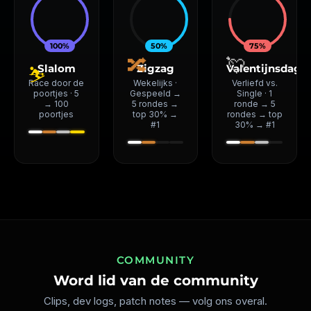
100%
50%
75%
🔀
💘
Slalom
Zigzag
Valentijnsdag
⛷️
Race door de
Wekelijks ·
Verliefd vs.
poortjes · 5
Gespeeld →
Single · 1
→ 100
5 rondes →
ronde → 5
poortjes
top 30% →
rondes → top
#1
30% → #1
COMMUNITY
Word lid van de community
Clips, dev logs, patch notes — volg ons overal.