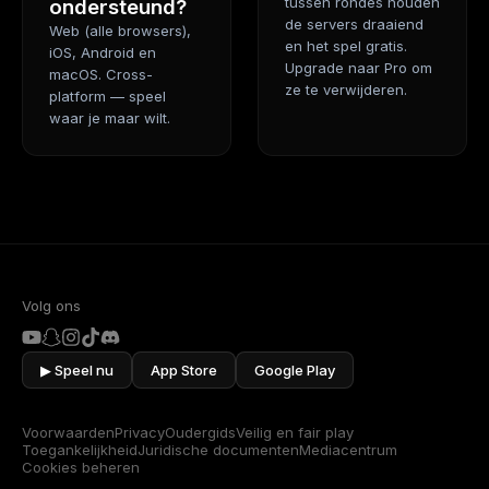
tussen rondes houden
ondersteund?
de servers draaiend
Web (alle browsers),
en het spel gratis.
iOS, Android en
Upgrade naar Pro om
macOS. Cross-
ze te verwijderen.
platform — speel
waar je maar wilt.
Volg ons
▶︎ Speel nu
App Store
Google Play
Voorwaarden
Privacy
Oudergids
Veilig en fair play
Toegankelijkheid
Juridische documenten
Mediacentrum
Cookies beheren