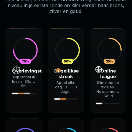
niveau in je eerste ronde en klim verder naar brons,
zilver en goud.
75%
50%
25%
🔥
🌐
⏱
Overlevingstijd
Dagelijkse
Online
streak
league
Blijf langer in
leven · 30s →
Speel elke
Klim door de
5m
dag · 3 → 30
divisies ·
dagen
Newcomer →
Goud