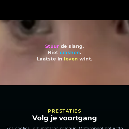
Stuur
de slang.
Niet
crashen
.
Laatste in
leven
wint.
PRESTATIES
Volg je voortgang
Zes secties, elk met vier niveaus. Ontgrendel het witte