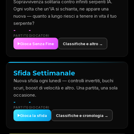
Sopravvivenza solitaria contro infiniti serpenti IA.
TRIPLI BUCHI
Ogni volta che un'IA si schianta, ne appare una
Round di apertura
Quarti di finale
nuova — quanto a lungo riesci a tenere in vita il tuo
SCIE SPESSE
Semifinali
serpente?
Finale
-
-
ZIGZAG
Un vincitore
PARTITE
GIOCATORI
Gioca Senza Fine
Classifiche e altro →
SOLO DESTRA
RESTRINGENTE
SENZA MURI
Sfida Settimanale
Nuova sfida ogni lunedì — controlli invertiti, buchi
VELOCITÀ
scuri, boost di velocità e altro. Una partita, una sola
occasione.
-
-
PARTITE
GIOCATORI
Gioca la sfida
Classifiche e cronologia →