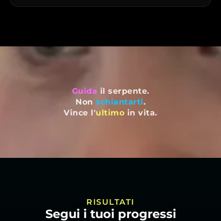
Guida
il serpente.
Non
schiantarti
.
Vince l'
ultimo
in vita.
RISULTATI
Segui i tuoi progressi