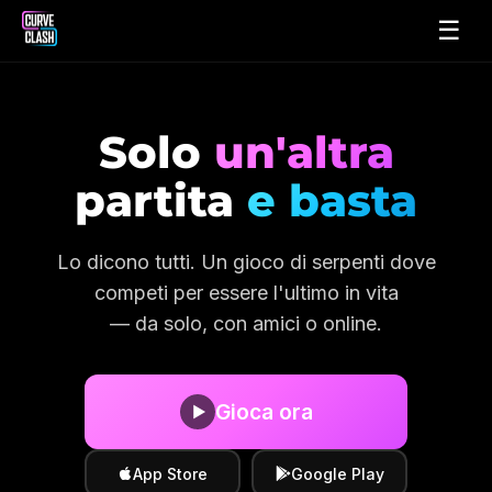
☰
Solo
un'altra
partita
e basta
Lo dicono tutti. Un gioco di serpenti dove
competi per essere l'ultimo in vita
— da solo, con amici o online.
Gioca ora
▶︎
App Store
Google Play