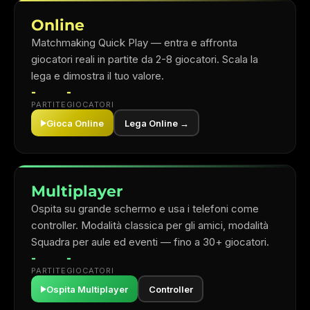
Online
Matchmaking Quick Play — entra e affronta
giocatori reali in partite da 2-8 giocatori. Scala la
lega e dimostra il tuo valore.
-
-
PARTITE
GIOCATORI
Gioca Online
Lega Online →
Multiplayer
Ospita su grande schermo e usa i telefoni come
controller. Modalità classica per gli amici, modalità
Squadra per aule ed eventi — fino a 30+ giocatori.
-
-
PARTITE
GIOCATORI
Ospita Multiplayer
Controller