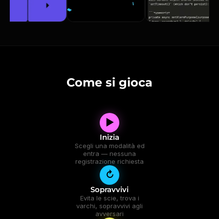
Come si gioca
▶︎
Inizia
Scegli una modalità ed
entra — nessuna
registrazione richiesta
↻
Sopravvivi
Evita le scie, trova i
varchi, sopravvivi agli
avversari