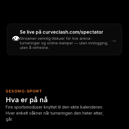
Se live på curveclash.com/spectator
👁️
→
Streamer-vennlig tilskuer for live arena-
turneringer og online-kamper — uten innlogging,
uten å refreshe.
SESONG-SPORT
Hva er på nå
Fire sportsmoduser knyttet til den ekte kalenderen.
Hver enkelt våkner når turneringen den heter etter,
går.