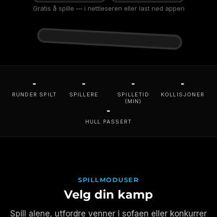
Gratis å spille — i nettleseren eller last ned appen
-
-
-
-
RUNDER SPILT
SPILLERE
SPILLETID
KOLLISJONER
(MIN)
-
HULL PASSERT
SPILLMODUSER
Velg din kamp
Spill alene, utfordre venner i sofaen eller konkurrer