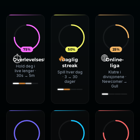
75%
50%
25%
🔥
🌐
⏱
Overlevelsestid
Daglig
Online-
streak
liga
Hold deg i
live lenger ·
Spill hver dag
Klatre i
30s → 5m
· 3 → 30
divisjonene ·
dager
Newcomer →
Gull