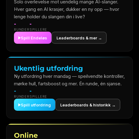
Solo overlevelse mot uendelig mange AI-slanger.
Åpningsrunde
TRIPLE HULL
Hver gang en AI krasjer, dukker en ny opp — hvor
Kvartfinale
lenge holder du slangen din i live?
Semifinale
TYKKE SPOR
-
-
Finale
RUNDER
SPILLERE
Én vinner
SIKKSAKK
Spill Endeløs
Leaderboards & mer →
KUN HØYRE
KRYMPENDE
Ukentlig utfordring
UTEN VEGGER
Ny utfordring hver mandag — speilvendte kontroller,
mørke hull, fartsboost og mer. Én runde, én sjanse.
FART
-
-
RUNDER
SPILLERE
Spill utfordring
Leaderboards & historikk →
Online