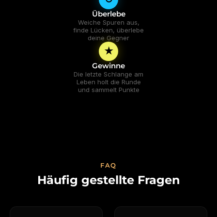
Überlebe
Weiche Spuren aus,
finde Lücken, überlebe
deine Gegner
★
Gewinne
Die letzte Schlange am
Leben holt die Runde
und sammelt Punkte
FAQ
Häufig gestellte Fragen