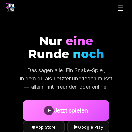
☰
Nur
eine
Runde
noch
Das sagen alle. Ein Snake-Spiel,
in dem du als Letzter überleben musst
— allein, mit Freunden oder online.
Jetzt spielen
▶︎
App Store
Google Play