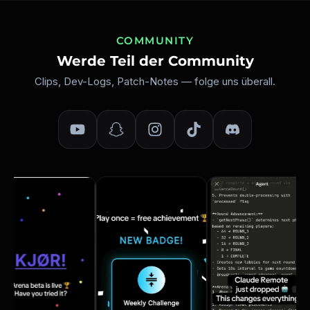
COMMUNITY
Werde Teil der Community
Clips, Dev-Logs, Patch-Notes — folge uns überall.