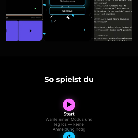
So spielst du
▶︎
Start
Wähle einen Modus und
leg los — keine
Anmeldung nötig
↻