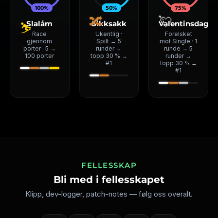
100%
50%
75%
🔀
💘
Slalåm
Sikksakk
Valentinsdag
⛷️
Race
Ukentlig ·
Forelsket
gjennom
Spilt → 5
mot Single · 1
porter · 5 →
runder →
runde → 5
100 porter
topp 30 % →
runder →
#1
topp 30 % →
#1
FELLESSKAP
Bli med i fellesskapet
Klipp, dev-logger, patch-notes — følg oss overalt.