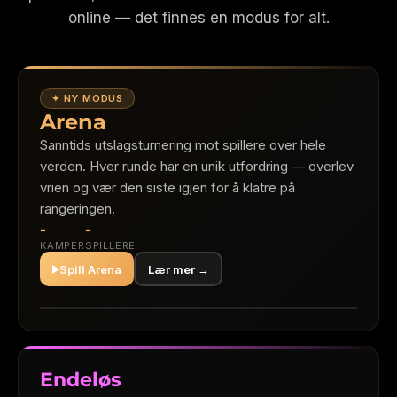
online — det finnes en modus for alt.
✦ NY MODUS
Arena
Sanntids utslagsturnering mot spillere over hele
verden. Hver runde har en unik utfordring — overlev
vrien og vær den siste igjen for å klatre på
rangeringen.
-
-
KAMPER
SPILLERE
Spill Arena
Lær mer →
64 SPILLERE STARTER
FART
SAKTE
Endeløs