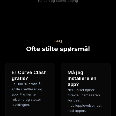
runden og scorer poeng
FAQ
Ofte stilte spørsmål
Er Curve Clash
Må jeg
gratis?
installere en
app?
Ja, 100 % gratis å
spille i nettleser og
Nei! Spillet kjører
app. Pro fjerner
direkte i nettleseren.
reklame og støtter
For best
utviklingen.
mobilopplevelse, last
ned appen.