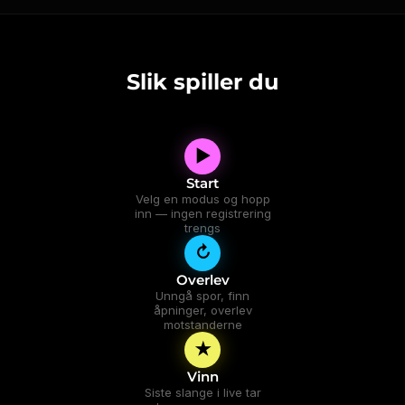
Slik spiller du
▶︎
Start
Velg en modus og hopp
inn — ingen registrering
trengs
↻
Overlev
Unngå spor, finn
åpninger, overlev
motstanderne
★
Vinn
Siste slange i live tar