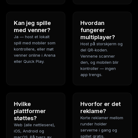
Kan jeg spille
Hvordan
med venner?
fungerer
multiplayer?
Ja — host et lokalt
spill med mobiler som
Host på storskjerm og
kontrollere, eller møt
del QR-koden.
venner online i Arena
Vennene scanner
eller Quick Play.
den, og mobilen blir
kontroller — ingen
app trengs.
Hvilke
Hvorfor er det
plattformer
reklame?
støttes?
Korte reklamer mellom
runder holder
Web (alle nettlesere),
serverne i gang og
iOS, Android og
spillet gratis.
macOS. På tvers av