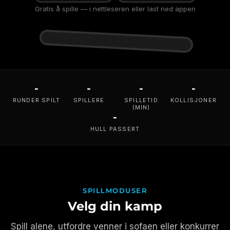
Gratis å spille — i nettleseren eller last ned appen
-
-
-
-
RUNDER SPILT
SPILLERE
SPILLETID
KOLLISJONER
(MIN)
-
HULL PASSERT
SPILLMODUSER
Velg din kamp
Spill alene, utfordre venner i sofaen eller konkurrer