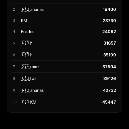
🇳🇴
ananas
18400
2
KM
23730
3
Fredric
24092
4
🇳🇴
h
31657
5
🇳🇴
h
35199
6
🇸🇪
ramz
37504
7
🇺🇸
twil
39126
8
🇳🇴
ananas
42732
9
🇧🇷
KM
45447
10